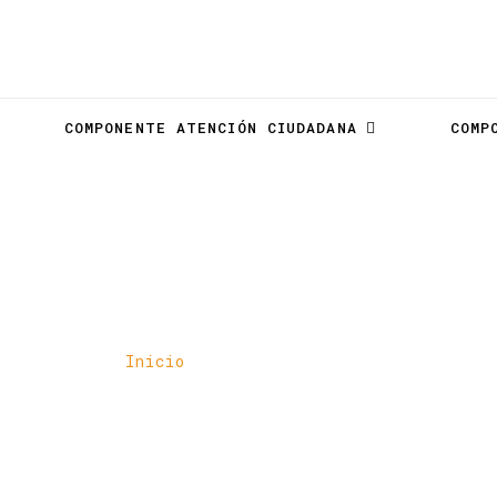
COMPONENTE ATENCIÓN CIUDADANA
COMP
PDOT Cantonal
Inicio
PDOT Cantonal