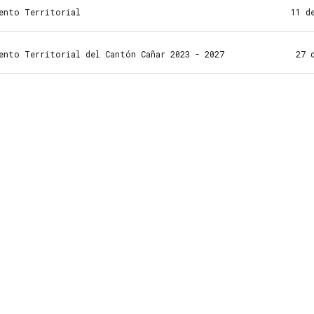
iento Territorial
11 d
ento Territorial del Cantón Cañar 2023 - 2027
27 d
Enviar
un
mensaje