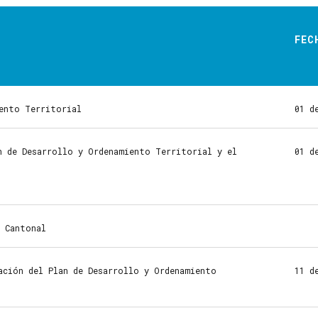
FEC
iento Territorial
01 d
n de Desarrollo y Ordenamiento Territorial y el
01 d
T Cantonal
ación del Plan de Desarrollo y Ordenamiento
11 d
o